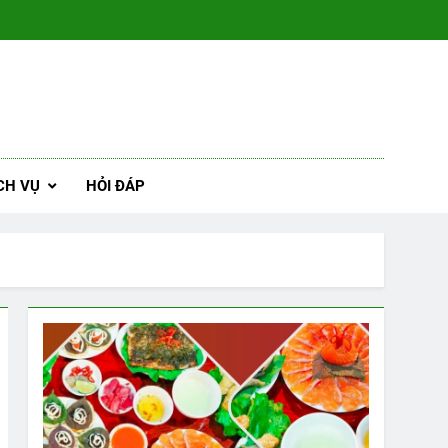
CH VỤ
HỎI ĐÁP