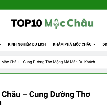
Lịch Mộc Châu
á khách sạn, nhà hàng, kinh nghiệm
KINH NGHIỆM DU LỊCH
KHÁM PHÁ MỘC CHÂU
DỊ
S Mộc Châu – Cung Đường Thơ Mộng Mê Mẩn Du Khách
 Châu – Cung Đường Thơ
h