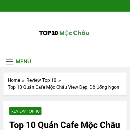
Skip
to
content
Du Lịch Mộc
– Đánh giá khách sạn, nhà hàng, kinh
nghiệm
Châu
MENU
Home
Review Top 10
Top 10 Quán Cafe Mộc Châu View Đẹp, Đồ Uống Ngon
REVIEW TOP 10
Top 10 Quán Cafe Mộc Châu