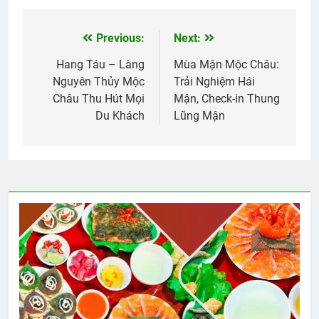
Previous:
Next:
Điều
hướng
Hang Táu – Làng
Mùa Mận Mộc Châu:
Nguyên Thủy Mộc
Trải Nghiệm Hái
bài
Châu Thu Hút Mọi
Mận, Check-in Thung
viết
Du Khách
Lũng Mận