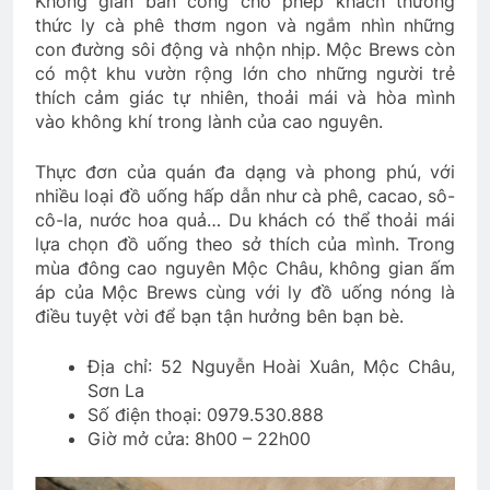
Không gian ban công cho phép khách thưởng
thức ly cà phê thơm ngon và ngắm nhìn những
con đường sôi động và nhộn nhịp. Mộc Brews còn
có một khu vườn rộng lớn cho những người trẻ
thích cảm giác tự nhiên, thoải mái và hòa mình
vào không khí trong lành của cao nguyên.
Thực đơn của quán đa dạng và phong phú, với
nhiều loại đồ uống hấp dẫn như cà phê, cacao, sô-
cô-la, nước hoa quả… Du khách có thể thoải mái
lựa chọn đồ uống theo sở thích của mình. Trong
mùa đông cao nguyên Mộc Châu, không gian ấm
áp của Mộc Brews cùng với ly đồ uống nóng là
điều tuyệt vời để bạn tận hưởng bên bạn bè.
Địa chỉ: 52 Nguyễn Hoài Xuân, Mộc Châu,
Sơn La
Số điện thoại: 0979.530.888
Giờ mở cửa: 8h00 – 22h00