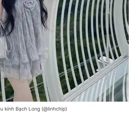
ầu kính Bạch Long (@linhchip)