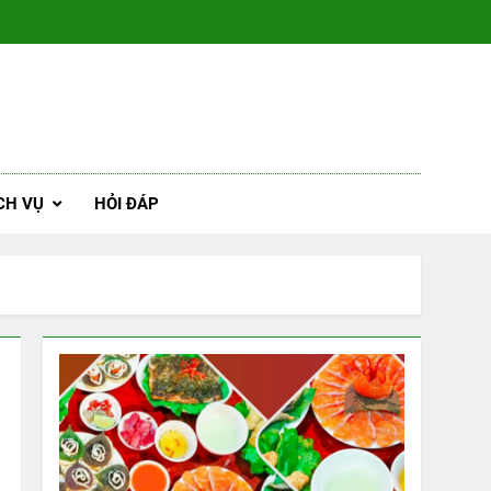
CH VỤ
HỎI ĐÁP