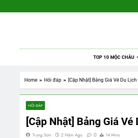
Skip
to
content
Du 
– Đánh gi
TOP 10 MỘC CHÂU
Home
Hỏi đáp
[Cập Nhật] Bảng Giá Vé Du Lịc
HỎI ĐÁP
[Cập Nhật] Bảng Giá Vé
0
Trung Sơn
2 Năm Ago
14 Mins