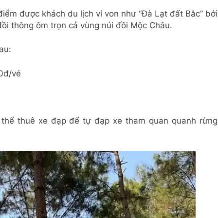
điểm được khách du lịch ví von như “Đà Lạt đất Bắc” bởi
ồi thông ôm trọn cả vùng núi đồi Mộc Châu.
au:
00đ/vé
 thể thuê xe đạp để tự đạp xe tham quan quanh rừng