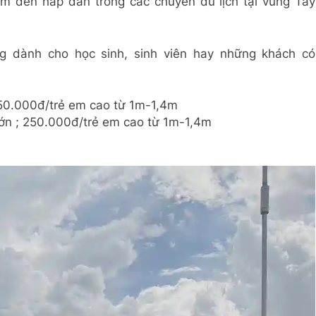
ểm đến hấp dẫn trong các chuyến du lịch tại vùng Tây
ng dành cho học sinh, sinh viên hay những khách có
 50.000đ/trẻ em cao từ 1m-1,4m
ớn ; 250.000đ/trẻ em cao từ 1m-1,4m