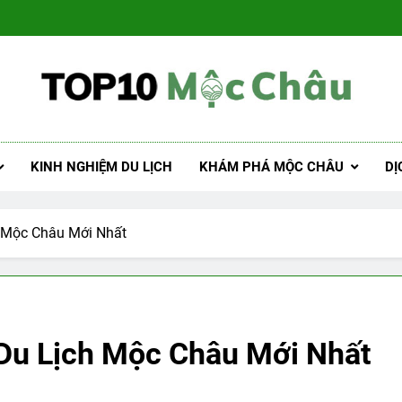
Lịch Mộc Châu
á khách sạn, nhà hàng, kinh nghiệm
KINH NGHIỆM DU LỊCH
KHÁM PHÁ MỘC CHÂU
DỊ
h Mộc Châu Mới Nhất
 Du Lịch Mộc Châu Mới Nhất