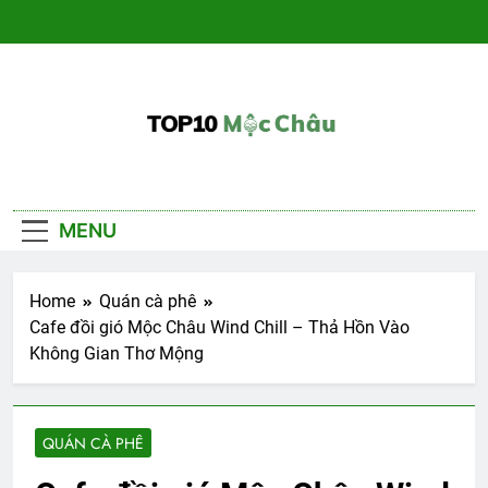
Skip
to
content
Du Lịch Mộc
– Đánh giá khách sạn, nhà hàng, kinh
nghiệm
Châu
MENU
Home
Quán cà phê
Cafe đồi gió Mộc Châu Wind Chill – Thả Hồn Vào
Không Gian Thơ Mộng
QUÁN CÀ PHÊ