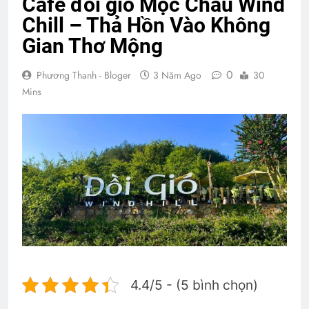
Cafe đồi gió Mộc Châu Wind
Chill – Thả Hồn Vào Không
Gian Thơ Mộng
0
Phương Thanh - Bloger
3 Năm Ago
30
Mins
4.4/5 - (5 bình chọn)