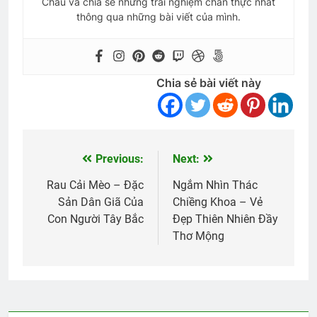
Châu và chia sẻ những trải nghiệm chân thực nhất
thông qua những bài viết của mình.
Chia sẻ bài viết này
Previous:
Next:
Điều
hướng
Rau Cải Mèo – Đặc
Ngắm Nhìn Thác
Sản Dân Giã Của
Chiềng Khoa – Vẻ
bài
Con Người Tây Bắc
Đẹp Thiên Nhiên Đầy
viết
Thơ Mộng