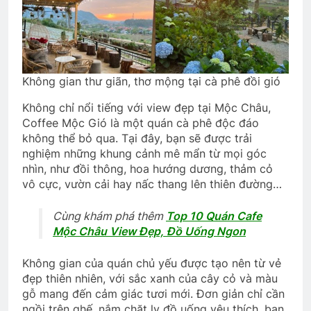
Không gian thư giãn, thơ mộng tại cà phê đồi gió
Không chỉ nổi tiếng với view đẹp tại Mộc Châu,
Coffee Mộc Gió là một quán cà phê độc đáo
không thể bỏ qua. Tại đây, bạn sẽ được trải
nghiệm những khung cảnh mê mẩn từ mọi góc
nhìn, như đồi thông, hoa hướng dương, thảm cỏ
vô cực, vườn cải hay nấc thang lên thiên đường…
Cùng khám phá thêm
Top 10 Quán Cafe
Mộc Châu View Đẹp, Đồ Uống Ngon
Không gian của quán chủ yếu được tạo nên từ vẻ
đẹp thiên nhiên, với sắc xanh của cây cỏ và màu
gỗ mang đến cảm giác tươi mới. Đơn giản chỉ cần
ngồi trên ghế, nắm chặt ly đồ uống yêu thích, bạn