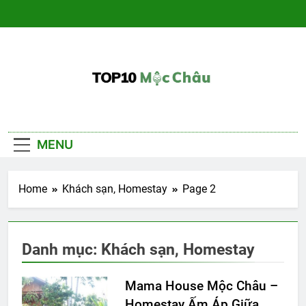
Skip
to
content
Du Lịch Mộc
– Đánh giá khách sạn, nhà hàng, kinh
nghiệm
Châu
MENU
Home
Khách sạn, Homestay
Page 2
Danh mục:
Khách sạn, Homestay
Mama House Mộc Châu –
Homestay Ấm Áp Giữa