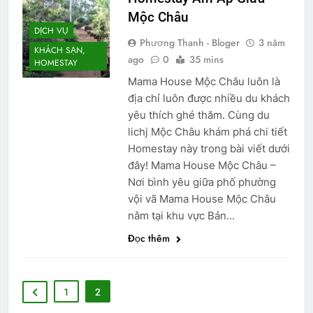
Mộc Châu
DỊCH VỤ
Phương Thanh - Bloger
3 năm
KHÁCH SẠN,
ago
0
35 mins
HOMESTAY
Mama House Mộc Châu luôn là
địa chỉ luôn được nhiều du khách
yêu thích ghé thăm. Cùng du
lichj Mộc Châu khám phá chi tiết
Homestay này trong bài viết dưới
đây! Mama House Mộc Châu –
Nơi bình yêu giữa phố phường
vội vã Mama House Mộc Châu
nằm tại khu vực Bản…
Đọc thêm
1
2